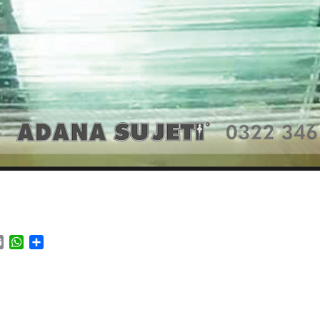
ok
tter
Email
WhatsApp
Paylaş