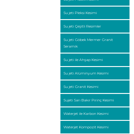
Su jeti Pleksi Kesimi
Su jeti Çeşitli Resimler
Su jeti Göbek Mermer Granit
Seramik
Su jeti ile Ahşap Kesimi
Su jeti Alüminyum Kesimi
Su jeti Granit Kesimi
Sujeti Sarı Bakır Pirinç Kesimi
Waterjet ile Karbon Kesimi
Waterjet Kompozit Kesimi