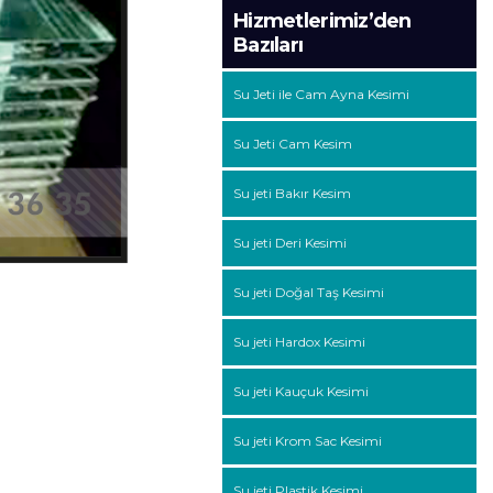
Hizmetlerimiz’den
Bazıları
Su Jeti ile Cam Ayna Kesimi
Su Jeti Cam Kesim
Su jeti Bakır Kesim
Su jeti Deri Kesimi
Su jeti Doğal Taş Kesimi
Su jeti Hardox Kesimi
Su jeti Kauçuk Kesimi
Su jeti Krom Sac Kesimi
Su jeti Plastik Kesimi