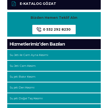
E-KATALOG GÖZAT
Bizden Hemen Teklif Alın
0 532 292 8230
Hizmetlerimiz’den Bazıları
Su Jeti ile Cam Ayna Kesimi
Su Jeti Cam Kesim
Su jeti Bakır Kesim
Su jeti Deri Kesimi
Su jeti Doğal Taş Kesimi