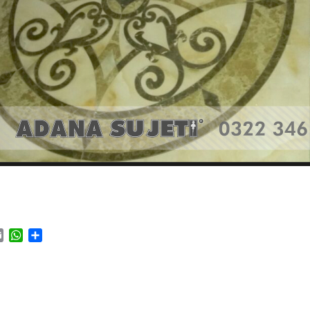
ok
tter
Email
WhatsApp
Paylaş