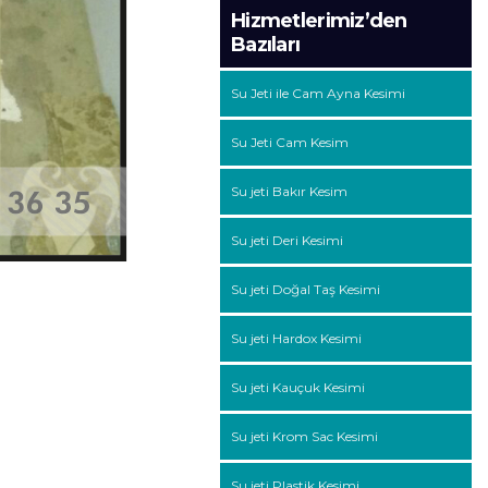
Hizmetlerimiz’den
Bazıları
Su Jeti ile Cam Ayna Kesimi
Su Jeti Cam Kesim
Su jeti Bakır Kesim
Su jeti Deri Kesimi
Su jeti Doğal Taş Kesimi
Su jeti Hardox Kesimi
Su jeti Kauçuk Kesimi
Su jeti Krom Sac Kesimi
Su jeti Plastik Kesimi