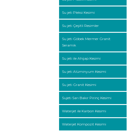
Su jeti Pleksi Kesimi
Su jeti Çeşitli Resimler
Su jeti Göbek Mermer Granit
Seramik
Su jeti ile Ahşap Kesimi
Su jeti Alüminyum Kesimi
Su jeti Granit Kesimi
Sujeti Sarı Bakır Pirinç Kesimi
Waterjet ile Karbon Kesimi
Waterjet Kompozit Kesimi